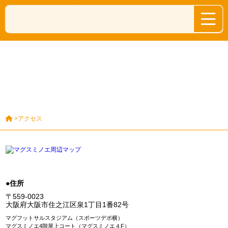
MAG'S FUTSAL マグ・フットサル
ACCESS
アクセス
>アクセス
住所
〒559-0023
大阪府大阪市住之江区泉1丁目1番82号
マグフットサルスタジアム（スポーツデポ横）
マグスミノエ4階屋上コート（マグスミノエ４F）